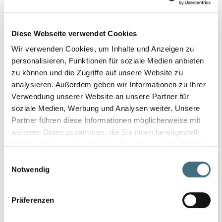
zuverlässig in allen Phasen der Zusammenarbeit – vom ersten
Kontakt bis zur erfolgreichen Umsetzung.
Diese Webseite verwendet Cookies
Iwona legt großen Wert auf
direkte und offene
Kommunikation
, Transparenz und ein vertrauensvolles
Wir verwenden Cookies, um Inhalte und Anzeigen zu
Miteinander. Sie zeichnet sich durch Professionalität,
personalisieren, Funktionen für soziale Medien anbieten
Engagement und schnelle Reaktionsfähigkeit aus – sowohl
zu können und die Zugriffe auf unsere Website zu
im Arbeitsalltag als auch in anspruchsvollen oder
analysieren. Außerdem geben wir Informationen zu Ihrer
unkonventionellen Situationen.
Verwendung unserer Website an unsere Partner für
In ihrer Freizeit sorgt Maud für Ausgleich und neue Energie
soziale Medien, Werbung und Analysen weiter. Unsere
durch
Tanzen, Spaziergänge und Bergwanderungen
.
Partner führen diese Informationen möglicherweise mit
Körperliche Aktivität ist für sie nicht nur eine Möglichkeit zur
weiteren Daten zusammen, die Sie ihnen bereitgestellt
Entspannung, sondern auch eine Quelle der Inspiration und
haben oder die sie im Rahmen Ihrer Nutzung der Dienste
Motivation, mit Leidenschaft und Zielstrebigkeit zu arbeiten.
gesammelt haben.
Einwilligungsauswahl
Notwendig
Kontaktieren Sie Uns
Präferenzen