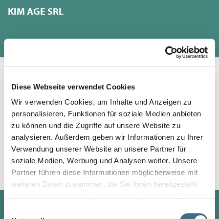
KIM AGE SRL
DÉCOUVREZ LES CONDITIONS DE PARTENARIA
Diese Webseite verwendet Cookies
Wir verwenden Cookies, um Inhalte und Anzeigen zu
personalisieren, Funktionen für soziale Medien anbieten
zu können und die Zugriffe auf unsere Website zu
analysieren. Außerdem geben wir Informationen zu Ihrer
Verwendung unserer Website an unsere Partner für
soziale Medien, Werbung und Analysen weiter. Unsere
Partner führen diese Informationen möglicherweise mit
weiteren Daten zusammen, die Sie ihnen bereitgestellt
haben oder die sie im Rahmen Ihrer Nutzung der Dienste
REM TEC
gesammelt haben.
Einwilligungsauswahl