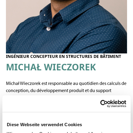
INGÉNIEUR CONCEPTEUR EN STRUCTURES DE BÂTIMENT
MICHAŁ WIECZOREK
Michał Wieczorek est responsable au quotidien des calculs de
conception, du développement produit et du support
technique aux clients. Il se concentre sur la recherche de
solutions plutôt que sur les obstacles. Son objectif est
toujours de proposer des solutions sûres, efficaces et
optimisées en termes de coûts, adaptées aux besoins du
Diese Webseite verwendet Cookies
client.
Les clients apprécient sa capacité à communiquer et à