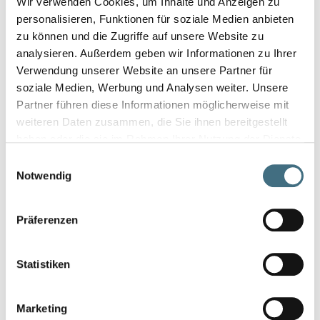
Wir verwenden Cookies, um Inhalte und Anzeigen zu
expliquer clairement les complexités techniques, quel que
personalisieren, Funktionen für soziale Medien anbieten
soit leur niveau de connaissance en ingénierie.
zu können und die Zugriffe auf unsere Website zu
En dehors du travail, il trouve son équilibre dans le sport – il
analysieren. Außerdem geben wir Informationen zu Ihrer
court, saute, vole, nage et danse également, considérant le
Verwendung unserer Website an unsere Partner für
mouvement comme une forme de détente.
soziale Medien, Werbung und Analysen weiter. Unsere
Partner führen diese Informationen möglicherweise mit
weiteren Daten zusammen, die Sie ihnen bereitgestellt
CONTACTEZ-NOUS
haben oder die sie im Rahmen Ihrer Nutzung der Dienste
gesammelt haben.
Einwilligungsauswahl
Notwendig
Präferenzen
Statistiken
Marketing