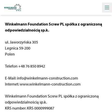
Ha
Winkelmann Foundation Screw PL spółka z ograniczoną
odpowiedzialnością sp.k.
ul. Jaworzyńska 305
Legnica 59-200
Polen
Telef
on +48 76 850 8942
E-Mail: info@winkelmann-construction.com
Internet: www.winkelmann-construction.com
Winkelmann Foundation Screw PL spółka z ograniczoną
odpowiedzialnością sp.k.
KRS number: KRS 0000999087