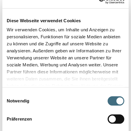
„Administrator“) einverstanden.
Der Teilnehmer hat das Recht, die Einwilligung jederzeit zu
widerrufen, indem er eine Mitteilung an
Diese Webseite verwendet Cookies
dane.osobowe@winkelmann-construction.com sendet. Der
Wir verwenden Cookies, um Inhalte und Anzeigen zu
Widerruf der Einwilligung berührt nicht die Rechtmäßigkeit
personalisieren, Funktionen für soziale Medien anbieten
der Verarbeitung, die aufgrund der Einwilligung vor deren
zu können und die Zugriffe auf unsere Website zu
Widerruf erfolgt ist.
analysieren. Außerdem geben wir Informationen zu Ihrer
Der Administrator der personenbezogenen Daten ist
Verwendung unserer Website an unsere Partner für
WINKELMANN FOUNDATION SCREW PL spółka z
soziale Medien, Werbung und Analysen weiter. Unsere
ograniczoną odpowiedzialnością spółka komandytowa, mit
Partner führen diese Informationen möglicherweise mit
Sitz in Legnica (59-220), ul. Jaworzyńska 305.
weiteren Daten zusammen, die Sie ihnen bereitgestellt
Personenbezogene Daten werden zum Zweck des Versands
haben oder die sie im Rahmen Ihrer Nutzung der Dienste
von kommerziellen Nachrichten und Marketinginhalten
gesammelt haben.
Einwilligungsauswahl
verarbeitet, sofern eine Einwilligung erteilt wurde. Weitere
Notwendig
Informationen zur Datenverarbeitung, einschließlich Ihrer
Rechte, finden Sie hier:
www.winkelmann-
construction.com/pl/datenschutz
.
Präferenzen