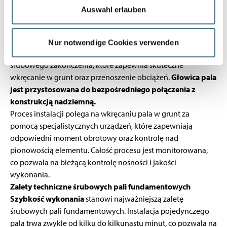
FUNDAMENTOWYCH
Auswahl erlauben
Zasada działania i konstrukcja
Śrubowe pale fundamentowe składają się ze stalowej rury
Nur notwendige Cookies verwenden
o określonej średnicy
(zwykle od 89 do 324 mm) oraz
śrubowego zakończenia, które zapewnia skuteczne
wkręcanie w grunt oraz przenoszenie obciążeń.
Głowica pala
jest przystosowana do bezpośredniego połączenia z
konstrukcją nadziemną.
Proces instalacji polega na wkręcaniu pala w grunt za
pomocą specjalistycznych urządzeń, które zapewniają
odpowiedni moment obrotowy oraz kontrolę nad
pionowością elementu. Całość procesu jest monitorowana,
co pozwala na bieżącą kontrolę nośności i jakości
wykonania.
Zalety techniczne śrubowych pali fundamentowych
Szybkość wykonania
stanowi najważniejszą zaletę
śrubowych pali fundamentowych. Instalacja pojedynczego
pala trwa zwykle od kilku do kilkunastu minut, co pozwala na