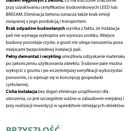
śladem węglowym z betonu
, co ma kluczowe znaczenie
przy uzyskiwaniu certyfikatów środowiskowych LEED lub
BREEAM. Eliminacja betonu oznacza także brak emisji
związanej z jego produkcją i transportem.
Brak odpadów budowlanych
wynika z faktu, że instalacja
pali nie wymaga wykopów ani wywozu urobku. Miejsce
budowy pozostaje czyste, a grunt nie ulega naruszeniu poza
miejscami bezpośredniej instalacji pali.
Pełny demontaż i recykling
umożliwia odzyskanie materiału
po zakończeniu użytkowania obiektu. Śrubowe pale można
wykręcić z gruntu i po wcześniejszej weryfikacji wykorzystać
ponownie, co wpisuje się w koncepcję gospodarki
cyrkularnej.
Cicha instalacja
bez drgań eliminuje uciążliwości dla
otoczenia, co jest szczególnie ważne w zabudowie miejskiej i
przy realizacji inwestycji w sąsiedztwie istniejących obiektów.
PRZYSZŁOŚĆ