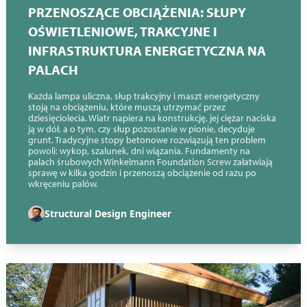
PRZENOSZĄCE OBCIĄŻENIA: SŁUPY
OŚWIETLENIOWE, TRAKCYJNE I
INFRASTRUKTURA ENERGETYCZNA NA
PALACH
Każda lampa uliczna, słup trakcyjny i maszt energetyczny
stoją na obciążeniu, które muszą utrzymać przez
dziesięciolecia. Wiatr napiera na konstrukcję, jej ciężar naciska
ją w dół, a o tym, czy słup pozostanie w pionie, decyduje
grunt. Tradycyjne stopy betonowe rozwiązują ten problem
powoli: wykop, szalunek, dni wiązania. Fundamenty na
palach śrubowych Winkelmann Foundation Screw załatwiają
sprawę w kilka godzin i przenoszą obciążenie od razu po
wkręceniu palów.
Structural Design Engineer