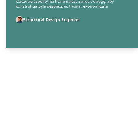
kluczowe aspekty, na które należy zwrócić uwagę, aby
konstrukcja była bezpieczna, trwała i ekonomiczna.
Structural Design Engineer