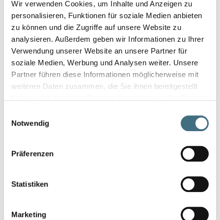
Wir verwenden Cookies, um Inhalte und Anzeigen zu
personalisieren, Funktionen für soziale Medien anbieten
zu können und die Zugriffe auf unsere Website zu
analysieren. Außerdem geben wir Informationen zu Ihrer
Verwendung unserer Website an unsere Partner für
soziale Medien, Werbung und Analysen weiter. Unsere
Partner führen diese Informationen möglicherweise mit
weiteren Daten zusammen, die Sie ihnen bereitgestellt
haben oder die sie im Rahmen Ihrer Nutzung der Dienste
gesammelt haben.
Einwilligungsauswahl
Notwendig
Präferenzen
JAK WYGLĄDA
PRZYGOTOWANIE I
Statistiken
PRZEBIEG BADANIA?
Marketing