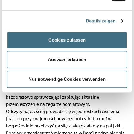
Najpierw instalowany jest pal testowy wraz z palami
podpierającymi oraz instalowany jest trawers.
Następnie między konstrukcją wsporczą, a palem testowym
Details zeigen
umieszcza się siłownik z podłączonym lewarkiem i
manometrem.
W ostatnim kroku, na kierunku działania siły, montuje się
Cookies zulassen
zestaw do pomiaru przemieszczeń.
Po sprawdzeniu stanowiska i „wybraniu luzów” z systemu
Auswahl erlauben
poprzez wstępne naprężenie systemu, można zaczynać
próbę.
Podczas próby obciążeniowej stopniowo w określonych
Nur notwendige Cookies verwenden
odstępach czasowych i cyklach podnosi się lub obniża
ciśnienie w siłowniku do zadanych w formularzu poziomów,
każdorazowo sprawdzając i zapisując aktualne
przemieszczenie na zegarze pomiarowym.
Odczyty najczęściej prowadzi się w jednostkach ciśnienia
[bar], co przy znajomości powierzchni cylindra można
bezpośrednio przeliczyć na siłę z jaką działamy na pal [kN].
Pomiary przemieszczeń mierzone są w [mm] z odpowiednią