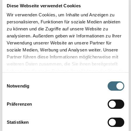
Diese Webseite verwendet Cookies
komunikacji z wieloma interesariuszami: kierownikami
budów, dostawcami, działem produkcji i transportem. Potrafi
Wir verwenden Cookies, um Inhalte und Anzeigen zu
utrzymać efektywną współpracę nawet w trudnych
personalisieren, Funktionen für soziale Medien anbieten
warunkach.
zu können und die Zugriffe auf unsere Website zu
W projektach budowlanych zmienność jest normą – jej
analysieren. Außerdem geben wir Informationen zu Ihrer
mocną stroną jest zdolność do szybkiego dostosowania się
Verwendung unserer Website an unsere Partner für
do nowych realiów projektu (np. zmiany kolejności robót czy
soziale Medien, Werbung und Analysen weiter. Unsere
lokalizacji dostawy) bez utraty efektywności i z zachowaniem
Partner führen diese Informationen möglicherweise mit
dyscypliny budżetowej.
weiteren Daten zusammen, die Sie ihnen bereitgestellt
haben oder die sie im Rahmen Ihrer Nutzung der Dienste
gesammelt haben.
Einwilligungsauswahl
Skontaktuj się!
Notwendig
Präferenzen
Statistiken