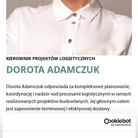
KIEROWNIK PROJEKTÓW LOGISTYCZNYCH
DOROTA ADAMCZUK
Dorota Adamczuk odpowiada za kompleksowe planowanie,
koordynację i nadzór nad procesami logistycznymi w ramach
realizowanych projektów budowlanych. Jej głównym celem
jest zapewnienie terminowej i efektywnej dostawy
materiałów, prefabrykatów oraz maszyn na plac budowy –
zgodnie z harmonogramem inwestycji i wymogami
jakościowymi.
Jednym z jej kluczowych atutów jest umiejętność skutecznej